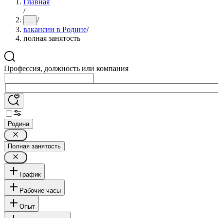
Главная
/
/
...
вакансии в Родине
/
полная занятость
Профессия, должность или компания
Родина
Полная занятость
График
Рабочие часы
Опыт