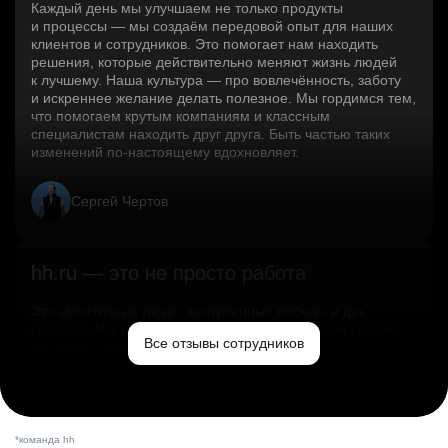
Каждый день мы улучшаем не только продукты
и процессы — мы создаём передовой опыт для наших
клиентов и сотрудников. Это помогает нам находить
решения, которые действительно меняют жизнь людей
к лучшему. Наша культура — про вовлечённость, заботу
и искреннее желание делать полезное. Мы гордимся тем,
что помогаем крутым компаниям и классным
специалистам находить друг друга. Быть частью таких
изменений по‑настоящему вдохновляет.
Сергей Чертов
hh.ru — это не просто работа
Это эмпатичные люди, заслуженные победы и дух
свободы. Мы помогаем миру и создаём лучший сервис
Все отзывы сотрудников
по поиску работы в стране.
Ольга Емельянова
*команда hh