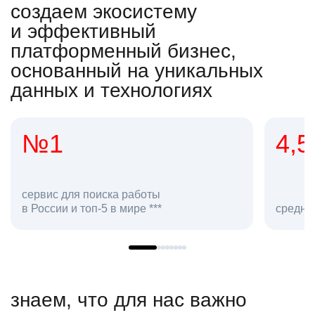
создаем экосистему
и эффективный
платформенный бизнес,
основанный на уникальных
данных и технологиях
4,5
20
сотруд
средняя оценка hh.ru как работодателя **
в hh.ru
знаем, что для нас важно