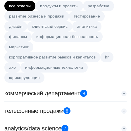
все отделы
продукты и проекты
разработка
развитие бизнеса и продажи
тестирование
дизайн
клиентский сервис
аналитика
финансы
информационная безопасность
маркетинг
корпоративное развитие рынков и капиталов
hr
axo
информационные технологии
юриспруденция
коммерческий департамент
9
Тренер по развитию компетенций продаж
телефонные продажи
8
HeadHunter::Коммерческий департамент
21 июл. 2026
Менеджер по привлечению клиентов (B2B)
analytics/data science
з/п не указана
7