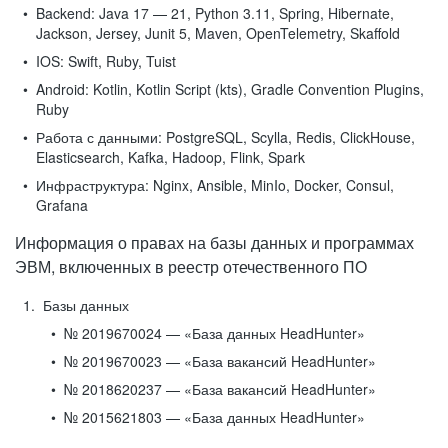
Backend:
Java 17 — 21, Python 3.11, Spring, Hibernate,
Jackson, Jersey, Junit 5, Maven, OpenTelemetry, Skaffold
IOS:
Swift, Ruby, Tuist
Android:
Kotlin, Kotlin Script (kts), Gradle Convention Plugins,
Ruby
Работа с данными:
PostgreSQL, Scylla, Redis, ClickHouse,
Elasticsearch, Kafka, Hadoop, Flink, Spark
Инфраструктура:
Nginx, Ansible, MinIo, Docker, Consul,
Grafana
Информация о правах на базы данных и программах
ЭВМ, включенных в реестр отечественного ПО
Базы данных
№ 2019670024 — «База данных HeadHunter»
№ 2019670023 — «База вакансий HeadHunter»
№ 2018620237 — «База вакансий HeadHunter»
№ 2015621803 — «База данных HeadHunter»