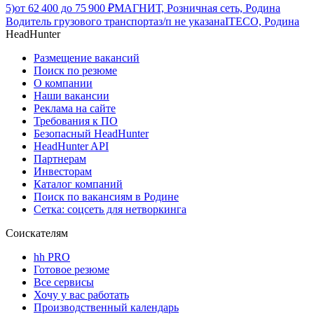
5)
от
62 400
до
75 900
₽
МАГНИТ, Розничная сеть, Родина
Водитель грузового транспорта
з/п не указана
ITECO, Родина
HeadHunter
Размещение вакансий
Поиск по резюме
О компании
Наши вакансии
Реклама на сайте
Требования к ПО
Безопасный HeadHunter
HeadHunter API
Партнерам
Инвесторам
Каталог компаний
Поиск по вакансиям в Родине
Сетка: соцсеть для нетворкинга
Соискателям
hh PRO
Готовое резюме
Все сервисы
Хочу у вас работать
Производственный календарь