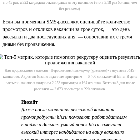
в 5,45 раз, а 322 кандидата откликнулись на эту вакансию (что в 3,18 раз больше, чем
без рекламы).
Если вы применяли SMS-рассылку, оценивайте количество
просмотров и откликов вакансии за трое суток, — это день
рассылки и два последующих дня, — сопоставив их с тремя
днями без продвижения.
Для продвижения вакансии «Персональный менеджер (удалённо)» запустили SMS-
кампанию. Адресная база по заданным критериям — 6 400 соискателей hh.ru. В день
рассылки вакансия получила 2 253 просмотра и 164 отклика. Всего за 3 дня после
рассылки — 3 673 просмотра и 220 откликов.
Инсайт
Даже после окончания рекламной кампании
промопродукты hh.ru помогают работодателям
в найме и дальше: умный поиск hh.ru замечает
высокий интерес кандидатов на вашу вакансию
во время продвижения, а после его завершения