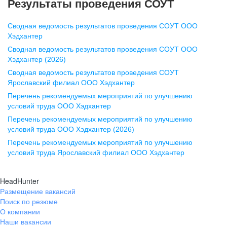
Результаты проведения СОУТ
pr@nn.hh.ru
Сводная ведомость результатов проведения СОУТ ООО
Воронеж
Хэдхантер
Сводная ведомость результатов проведения СОУТ ООО
ул. Комиссаржевской, д. 10,
Хэдхантер (2026)
офис 1212
Сводная ведомость результатов проведения СОУТ
+7 473 280-05-05
Ярославский филиал ООО Хэдхантер
pr@vrn.hh.ru
Перечень рекомендуемых мероприятий по улучшению
условий труда ООО Хэдхантер
Казань
Перечень рекомендуемых мероприятий по улучшению
ул. Спартаковская, д. 2А, этаж 3,
условий труда ООО Хэдхантер (2026)
помещение 15
Перечень рекомендуемых мероприятий по улучшению
условий труда Ярославский филиал ООО Хэдхантер
+7 843 212-12-50
pr@kzn.hh.ru
HeadHunter
Размещение вакансий
Екатеринбург
Поиск по резюме
ул. Боевых Дружин, стр. 20,
О компании
5 этаж, офис 505, 521
Наши вакансии