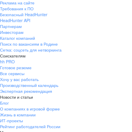
Реклама на сайте
+7 343 226-79-99
Требования к ПО
pr@ural.hh.ru
Безопасный HeadHunter
HeadHunter API
Краснодар
Партнерам
Инвесторам
ул. Янковского, д. 169, 7 этаж,
Каталог компаний
706 каб.
Поиск по вакансиям в Родине
+7 861 205-55-57
Сетка: соцсеть для нетворкинга
pr@krd.hh.ru
Соискателям
hh PRO
Готовое резюме
Владивосток
Все сервисы
пер. Ланинский д. 4, офис 3.4
Хочу у вас работать
Производственный календарь
+7 423 202-33-28
Экспертная рекомендация
pr@dv.hh.ru
Новости и статьи
Блог
Новосибирск
О компаниях в игровой форме
Жизнь в компании
ул. Большевистская, д. 35,
ИТ-проекты
помещение 21
Рейтинг работодателей России
+7 383 207-94-64