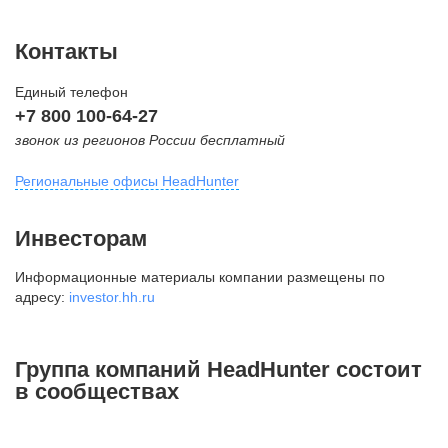
Контакты
Единый телефон
+7 800 100-64-27
звонок из регионов России бесплатный
Региональные офисы HeadHunter
Москва
Инвесторам
внутригородская территория
Информационные материалы компании размещены по
Муниципальный округ Тверской,
адресу:
investor.hh.ru
2-я Брестская ул., д. 48,
помещение 25
+7 495 974-64-27
Группа компаний HeadHunter состоит
+7 495 980-64-27
в сообществах
+7 495 134-92-24
press@hh.ru