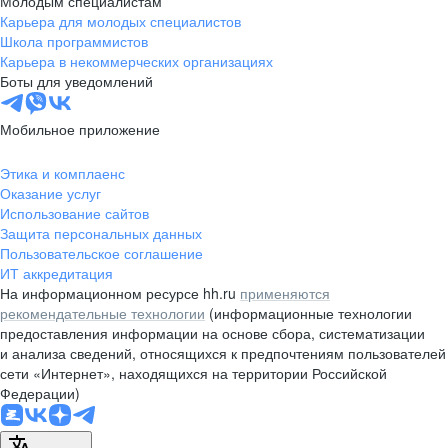
Молодым специалистам
Карьера для молодых специалистов
pr@nsk.hh.ru
Школа программистов
Карьера в некоммерческих организациях
Минск
Боты для уведомлений
пр-т Дзержинского, д. 57,
10 этаж, помещение 45-1
Мобильное приложение
+375 (17)
336-03-02
Этика и комплаенс
pr@rabota.by
Оказание услуг
Использование сайтов
Алматы
Защита персональных данных
Пользовательское соглашение
пр. Абая, д. 151, БЦ Алатау,
ИТ аккредитация
12 этаж, офис 1209
На информационном ресурсе hh.ru
применяются
+7 727 232-13-13
рекомендательные технологии
(информационные технологии
pr@headhunter.com.kz
предоставления информации на основе сбора, систематизации
и анализа сведений, относящихся к предпочтениям пользователей
сети «Интернет», находящихся на территории Российской
Федерации)